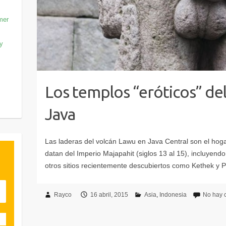
mer
 y
Los templos “eróticos” de
Java
Rayco
16 abril, 2015
Asia
Indonesia
No hay 