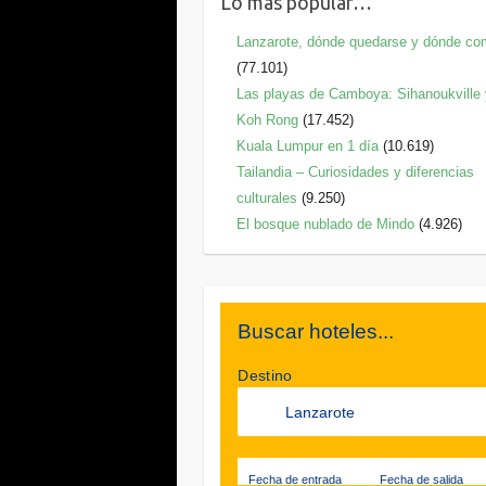
Lo más popular…
Lanzarote, dónde quedarse y dónde co
(77.101)
Las playas de Camboya: Sihanoukville
Koh Rong
(17.452)
Kuala Lumpur en 1 día
(10.619)
Tailandia – Curiosidades y diferencias
culturales
(9.250)
El bosque nublado de Mindo
(4.926)
Buscar hoteles...
Destino
Fecha de entrada
Fecha de salida