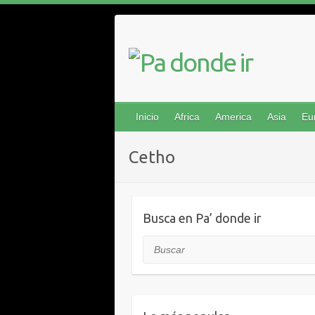
Saltar
al
contenido
Inicio
Africa
America
Asia
Eu
Cetho
Busca en Pa’ donde ir
Buscar