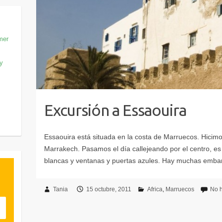
mer
 y
Excursión a Essaouira
Tania
15 octubre, 2011
Africa
Marruecos
No 