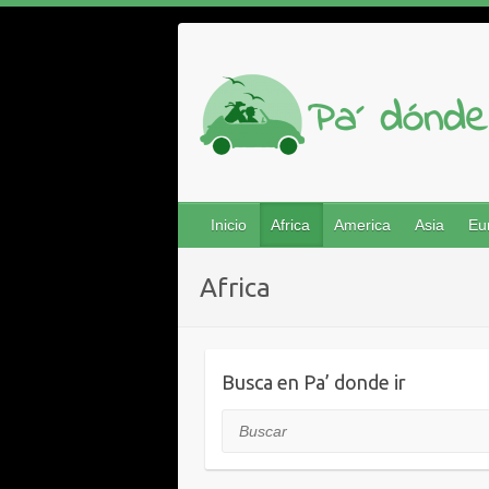
Saltar
al
contenido
Inicio
Africa
America
Asia
Eu
Africa
Busca en Pa’ donde ir
Buscar