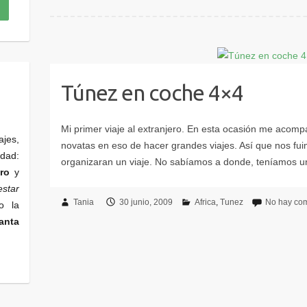
Túnez en coche 4×4
ajes,
edad:
ro
y
star
Tania
30 junio, 2009
Africa
Tunez
No hay com
o la
anta