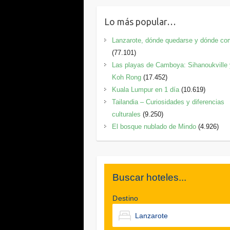
Lo más popular…
Lanzarote, dónde quedarse y dónde co
(77.101)
Las playas de Camboya: Sihanoukville
Koh Rong
(17.452)
Kuala Lumpur en 1 día
(10.619)
Tailandia – Curiosidades y diferencias
culturales
(9.250)
El bosque nublado de Mindo
(4.926)
Buscar hoteles...
Destino