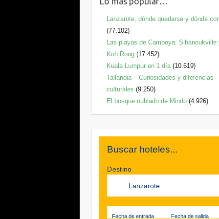
Lo más popular…
Lanzarote, dónde quedarse y dónde co
(77.102)
Las playas de Camboya: Sihanoukville
Koh Rong
(17.452)
Kuala Lumpur en 1 día
(10.619)
Tailandia – Curiosidades y diferencias
culturales
(9.250)
El bosque nublado de Mindo
(4.926)
Buscar hoteles...
Destino
Fecha de entrada
Fecha de salida