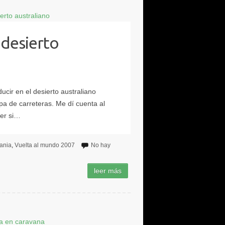
 desierto
ania
Vuelta al mundo 2007
No hay