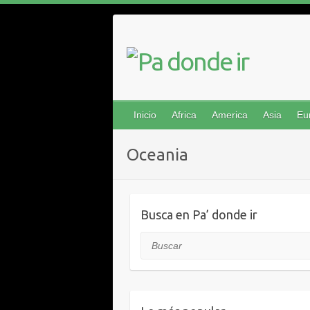
Saltar
al
contenido
Inicio
Africa
America
Asia
Eu
Oceania
Busca en Pa’ donde ir
Buscar