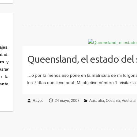
ajes,
edad:
Queensland, el estado del 
ro
y
star
o la
anta
Rayco
24 mayo, 2007
Australia
Oceania
Vuelta a