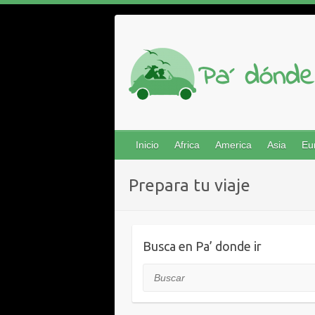
Saltar
al
contenido
Inicio
Africa
America
Asia
Eu
Prepara tu viaje
Busca en Pa’ donde ir
Buscar