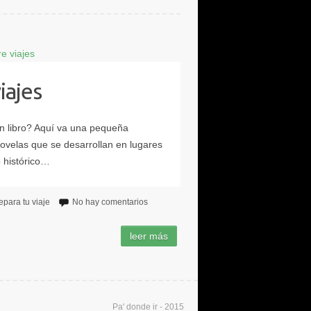
iajes
epara tu viaje
No hay comentarios
Pa' donde ir - 2015