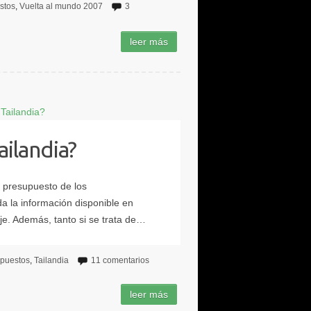
stos
Vuelta al mundo 2007
3
ilandia?
puestos
Tailandia
11 comentarios