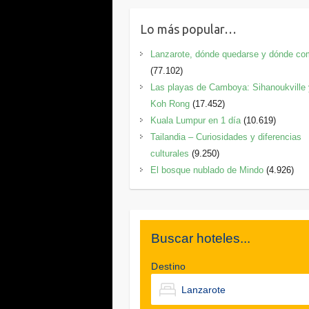
Lo más popular…
Lanzarote, dónde quedarse y dónde co
(77.102)
Las playas de Camboya: Sihanoukville
Koh Rong
(17.452)
Kuala Lumpur en 1 día
(10.619)
Tailandia – Curiosidades y diferencias
culturales
(9.250)
El bosque nublado de Mindo
(4.926)
Buscar hoteles...
Destino