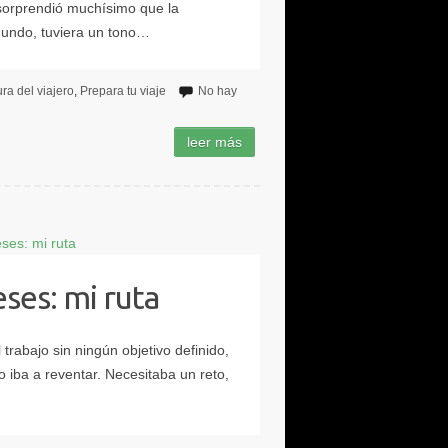
ura del viajero
Prepara tu viaje
No hay
ses: mi ruta