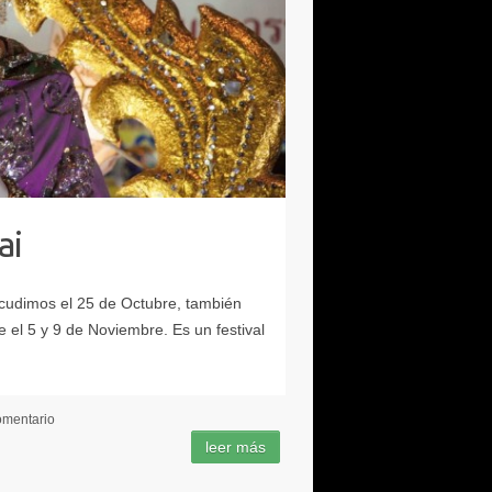
ai
omentario