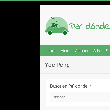
Saltar
al
contenido
Inicio
Africa
America
Asia
Eu
Yee Peng
Busca en Pa’ donde ir
Buscar