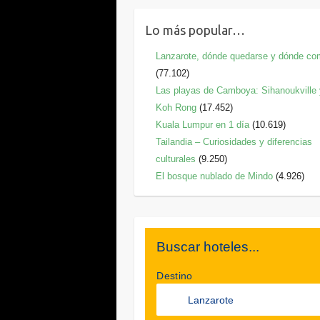
Lo más popular…
Lanzarote, dónde quedarse y dónde co
(77.102)
Las playas de Camboya: Sihanoukville
Koh Rong
(17.452)
Kuala Lumpur en 1 día
(10.619)
Tailandia – Curiosidades y diferencias
culturales
(9.250)
El bosque nublado de Mindo
(4.926)
Buscar hoteles...
Destino