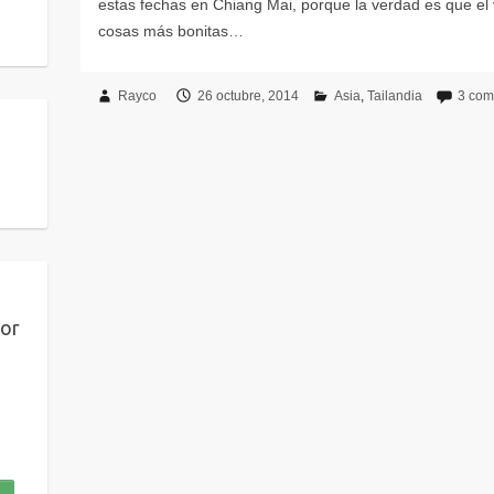
Rayco
26 octubre, 2014
Asia
Tailandia
3 com
por