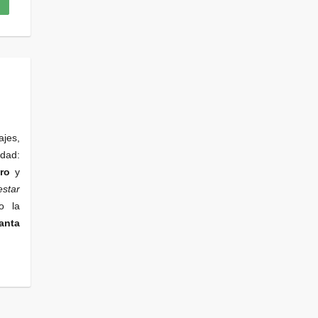
ajes,
edad:
ro
y
star
o la
anta