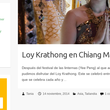
mer
 y
Loy Krathong en Chiang M
Tania
14 noviembre, 2014
Asia
Tailandia
1 c