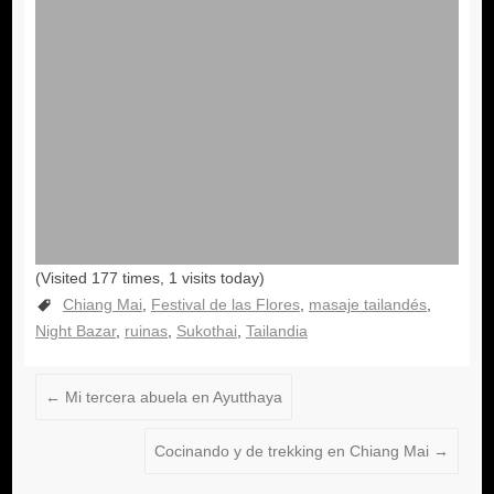
Chiang Mai
Festival de las Flores
masaje tailandés
Night Bazar
ruinas
Sukothai
Tailandia
←
Mi tercera abuela en Ayutthaya
Cocinando y de trekking en Chiang Mai
→