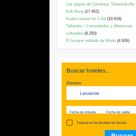
Las playas de Camboya: Sihanoukville
Koh Rong
(17.452)
Kuala Lumpur en 1 día
(10.619)
Tailandia – Curiosidades y diferencias
culturales
(9.250)
El bosque nublado de Mindo
(4.926)
Buscar hoteles...
Destino
Fecha de entrada
Fecha de salida
Todavía no he decidido las fechas