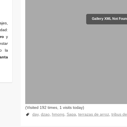
Gallery XML Not Foun
ajes,
edad:
ro
y
star
o la
anta
day
dzao
hmong
Sapa
terrazas de arroz
tribus d