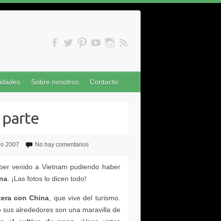
idades
Sobre nosotros
Contacto
do 2007
No hay comentarios
ena
tera con China