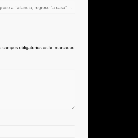
reso a Tailandia, regreso “a casa”
→
s campos obligatorios están marcados