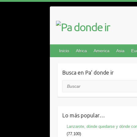
Saltar
al
contenido
Inicio
Africa
America
Asia
Eu
Busca en Pa’ donde ir
Buscar
Lo más popular…
Lanzarote, dónde quedarse y dónde co
(77.100)