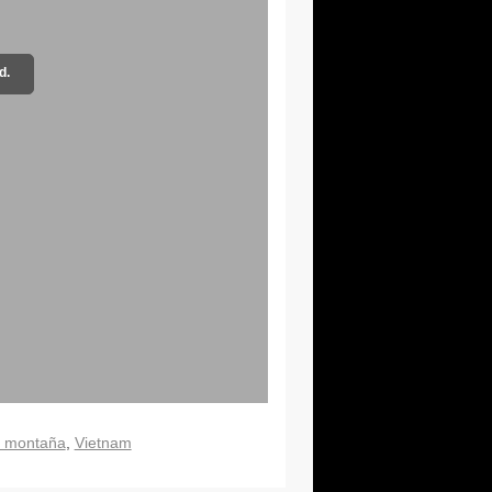
d.
e montaña
Vietnam