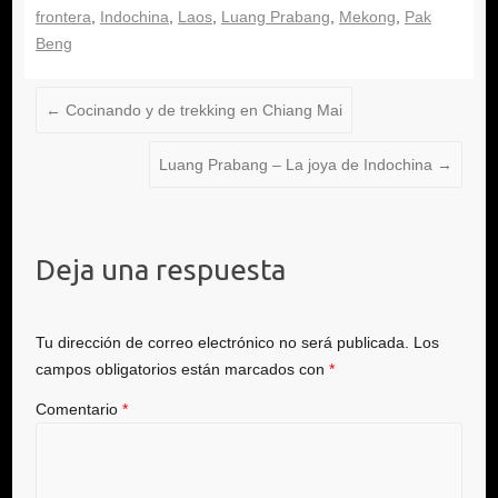
frontera
Indochina
Laos
Luang Prabang
Mekong
Pak
Beng
←
Cocinando y de trekking en Chiang Mai
Luang Prabang – La joya de Indochina
→
Deja una respuesta
Tu dirección de correo electrónico no será publicada.
Los
campos obligatorios están marcados con
*
Comentario
*