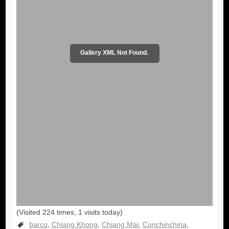
Gallery XML Not Found.
barco
Chiang Khong
Chiang Mai
Conchinchina