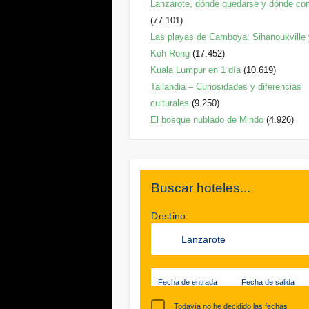
Lanzarote, dónde quedarse y dónde co
(77.101)
Las playas de Camboya: Sihanoukville
Koh Rong
(17.452)
Kuala Lumpur en 1 día
(10.619)
Tailandia – Curiosidades y diferencias
culturales
(9.250)
El bosque nublado de Mindo
(4.926)
Buscar hoteles...
Destino
Fecha de entrada
Fecha de salida
Todavía no he decidido las fechas