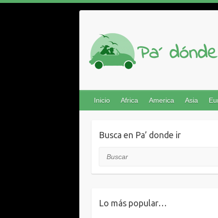
Saltar
al
contenido
Inicio
Africa
America
Asia
Eu
Busca en Pa’ donde ir
Buscar
Lo más popular…